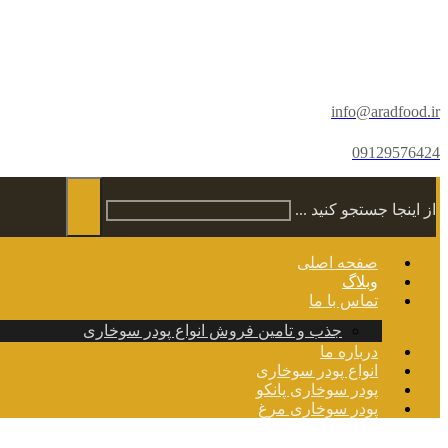
info@aradfood.ir
09129576424
از اینجا جستجو کنید ...
صفحه اصلی
وبلاگ
تماس با ما
جذب و تامین فروش انواع پودر سوخاری
درباره ما
انواع پودر سوخاری
پودر سوخاری پانکو
پودر سوخاری مرغ