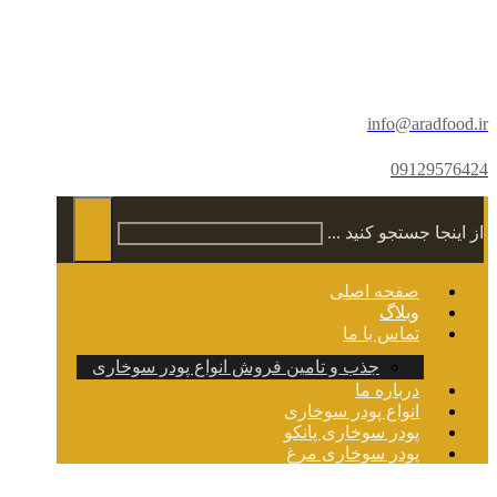
info@aradfood.ir
09129576424
از اینجا جستجو کنید ...
صفحه اصلی
وبلاگ
تماس با ما
جذب و تامین فروش انواع پودر سوخاری
درباره ما
انواع پودر سوخاری
پودر سوخاری پانکو
پودر سوخاری مرغ