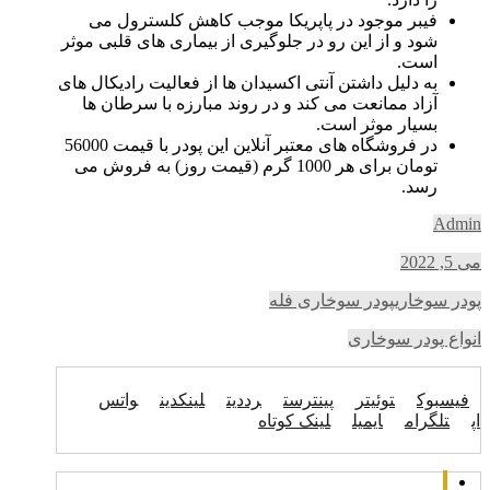
فیبر موجود در پاپریکا موجب کاهش کلسترول می
شود و از این رو در جلوگیری از بیماری های قلبی موثر
است.
به دلیل داشتن آنتی اکسیدان ها از فعالیت رادیکال های
آزاد ممانعت می کند و در روند مبارزه با سرطان ها
بسیار موثر است.
در فروشگاه های معتبر آنلاین این پودر با قیمت 56000
تومان برای هر 1000 گرم (قیمت روز) به فروش می
رسد.
Admin
می 5, 2022
پودر سوخاری
پودر سوخاری فله
انواع پودر سوخاری
فیسبوک
توئیتر
پینترست
رددیت
لینکدین
واتس
اپ
تلگرام
ایمیل
لینک کوتاه