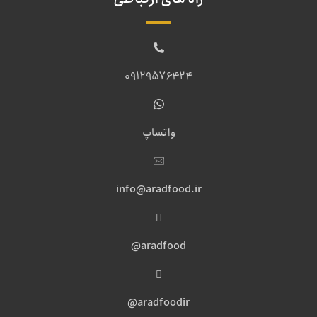
09129576424
واتساپ
info@aradfood.ir
aradfood@
aradfoodir@