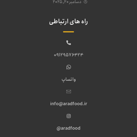
دسامبر ۲۰, ۲۰۲۵
راه های ارتباطی
09129576424
واتساپ
info@aradfood.ir
aradfood@